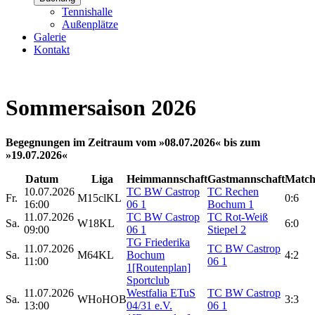
Tennishalle
Außenplätze
Galerie
Kontakt
Sommersaison 2026
Begegnungen im Zeitraum vom »08.07.2026« bis zum
»19.07.2026«
Datum
Liga
Heimmannschaft
Gastmannschaft
Match
10.07.2026
TC BW Castrop
TC Rechen
Fr.
M15clKL
0:6
16:00
06 1
Bochum 1
11.07.2026
TC BW Castrop
TC Rot-Weiß
Sa.
W18KL
6:0
09:00
06 1
Stiepel 2
TG Friederika
11.07.2026
TC BW Castrop
Sa.
M64KL
Bochum
4:2
11:00
06 1
1
[Routenplan]
Sportclub
11.07.2026
Westfalia ETuS
TC BW Castrop
Sa.
WHoHOB
3:3
13:00
04/31 e.V.
06 1