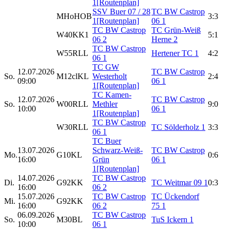
1
[Routenplan]
SSV Buer 07 / 28
TC BW Castrop
MHoHOB
3:3
1
[Routenplan]
06 1
TC BW Castrop
TC Grün-Weiß
W40KK1
5:1
06 2
Herne 2
TC BW Castrop
W55RLL
Hertener TC 1
4:2
06 1
TC GW
12.07.2026
TC BW Castrop
So.
M12clKL
Westerholt
2:4
09:00
06 1
1
[Routenplan]
TC Kamen-
12.07.2026
TC BW Castrop
So.
W00RLL
Methler
9:0
10:00
06 1
1
[Routenplan]
TC BW Castrop
W30RLL
TC Sölderholz 1
3:3
06 1
TC Buer
13.07.2026
Schwarz-Weiß-
TC BW Castrop
Mo.
G10KL
0:6
16:00
Grün
06 1
1
[Routenplan]
14.07.2026
TC BW Castrop
Di.
G92KK
TC Weitmar 09 1
0:3
16:00
06 2
15.07.2026
TC BW Castrop
TC Ückendorf
Mi.
G92KK
16:00
06 2
75 1
06.09.2026
TC BW Castrop
So.
M30BL
TuS Ickern 1
10:00
06 1