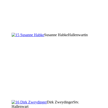
Susanne Habke
Hallenwartin
Dirk Zweydinger
Stv.
Hallenwart