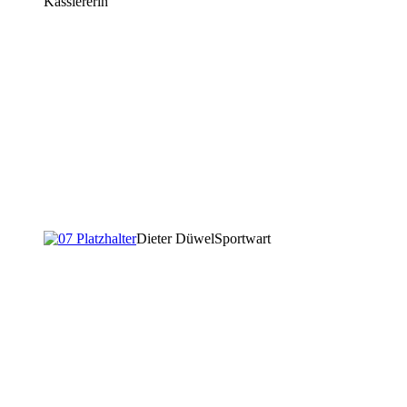
Kassiererin
Dieter Düwel
Sportwart